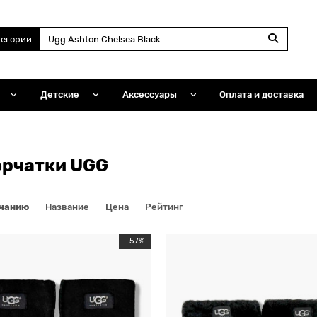
тегории
Детские
Аксессуары
Оплата и доставка
ерчатки UGG
лчанию
Название
Цена
Рейтинг
-57%