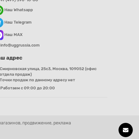
G?
Наш Whatsapp
Наш Telegram
а. Ознакомьтесь с нашей таблицей размеров и
рчатки сидят комфортно и не ограничивают ваши
Наш MAX
info@uggrussia.com
UGG. Вы можете выбрать классические нейтральные
ш адрес
ные варианты. Найдите перчатки, которые лучше
Смирновская улица, 25с3, Москва, 109052 (офис
отдела продаж)
Точки продаж по данному адресу нет
теплоизоляцией. Обратите внимание на модели с
Работаем с 09:00 до 20:00
форт и защиту от холода.
магазинов, продвижение, реклама
 товаров. Мы предлагаем только оригинальные
ачества.