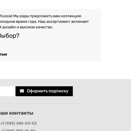
Russia! Мы рады предложить вам коллекцию
холодное время года. Наш ассортимент включает
 дизайн и высокое качество.
Выбор?
стью
стью
 шерсть, которые обеспечивают превосходную
руки в тепле даже при самых низких температурах.
любое время дня.
рый подчеркивает вашу индивидуальность. Мы
до более современных и стильных решений. Вы
Оформить подписку
аши контакты
материалы и технологии производства
то ваши перчатки будут служить вам верой и
+7 (925) 340-03-53
+7 (499) 390-16-86