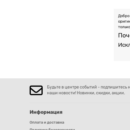
Добро
ориги
только
Поч
Иск
Перча
тепло
Мягка
Сти
Кажда
Будьте в центре событий - подпишитесь 
предл
наши новости! Новинки, скидки, акции.
легко 
Дол
Информация
Перча
обеспе
Оплата и доставка
правдо
Политика безопасности