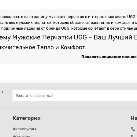
 пожаловать на страницу мужских перчаток в интернет-магазине UGG 
нальных мужских перчаток, которые обеспечат вам тепло и комфорт в 
 подлинные изделия от бренда UGG, которые сочетают в себе стильный
ему Мужские Перчатки UGG – Ваш Лучший 
лючительное Тепло и Комфорт
Показать описание полно
Показать описание полно
тки UGG изготовлены из натуральных материалов, таких как овчина и
изоляцию. Они идеально подходят для зимних условий, сохраняя ваши 
я подкладка и высококачественные материалы гарантируют комфорт в 
льный и Элегантный Дизайн
я модель мужских перчаток UGG обладает уникальным дизайном, кото
на
агаем разнообразные варианты, от классических однотонных моделей 
найдете перчатки, которые идеально дополнят ваш зимний гардероб.
говечность и Надежность
Категории
Н
тки UGG созданы для долговременного использования. Используемые 
чивают их прочность и стойкость к износу. Вы можете быть уверены, ч
Аксессуары
й не один сезон.
Женские