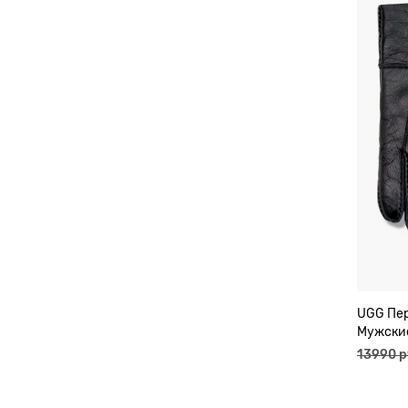
UGG Пе
Мужски
13990 р