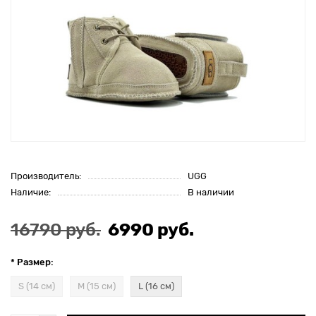
Производитель:
UGG
Наличие:
В наличии
16790 руб.
6990 руб.
* Размер:
S (14 см)
М (15 см)
L (16 см)