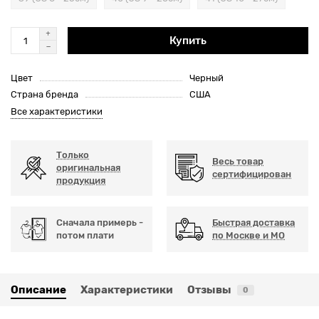
Купить
Цвет
Черный
Страна бренда
США
Все характеристики
Только
Весь товар
оригинальная
сертифицирован
продукция
Сначала примерь -
Быстрая доставка
потом плати
по Москве и МО
Описание
Характеристики
Отзывы
0