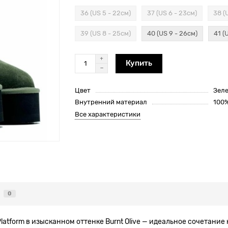
36 (US 5 - 22см)
37 (US 6 - 23см)
38 (
39 (US 8 - 25см)
40 (US 9 - 26см)
41 (
Купить
Цвет
Зел
Внутренний материал
100
Все характеристики
0
latform в изысканном оттенке Burnt Olive — идеальное сочетание