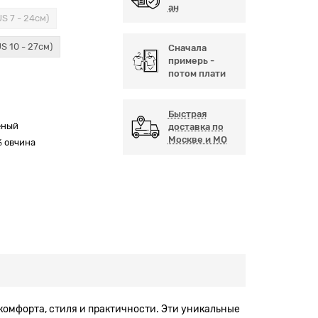
ан
US 7 - 24см)
US 10 - 27см)
Сначала
примерь -
потом плати
Быстрая
еный
доставка по
Москве и МО
% овчина
 комфорта, стиля и практичности. Эти уникальные