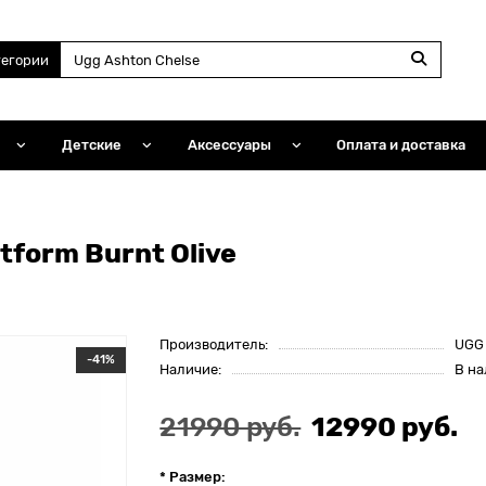
тегории
Детские
Аксессуары
Оплата и доставка
atform Burnt Olive
Производитель:
UGG
-41%
Наличие:
В н
21990 руб.
12990 руб.
* Размер: