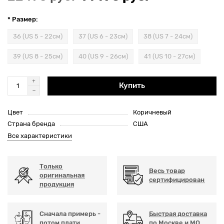
* Размер:
36 (US 5 - 22см)
37 (US 6 - 23см)
38 (US 7 - 24см)
39 (US 8 - 25см)
40 (US 9 - 26см)
41 (US 10 - 27см)
Купить
Цвет
Коричневый
Страна бренда
США
Все характеристики
Только
Весь товар
оригинальная
сертифицирован
продукция
Сначала примерь -
Быстрая доставка
потом плати
по Москве и МО