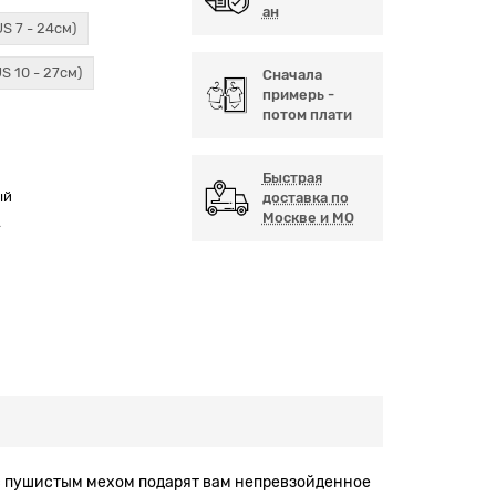
ан
US 7 - 24см)
US 10 - 27см)
Сначала
примерь -
потом плати
Быстрая
ый
доставка по
Москве и МО
А
и с пушистым мехом подарят вам непревзойденное