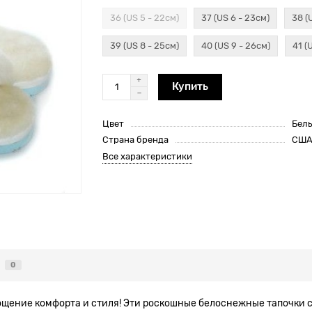
36 (US 5 - 22см)
37 (US 6 - 23см)
38 (
39 (US 8 - 25см)
40 (US 9 - 26см)
41 (
Купить
Цвет
Бел
Страна бренда
СШ
Все характеристики
0
воплощение комфорта и стиля! Эти роскошные белоснежные тапочк