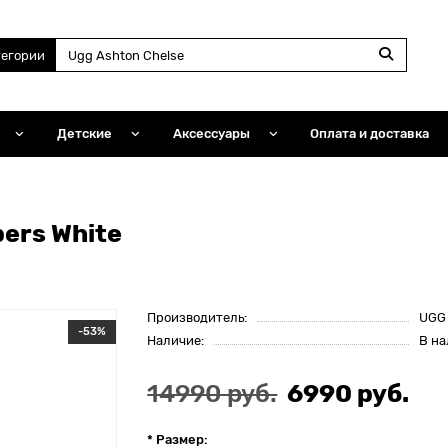
тегории
Детские
Аксессуары
Оплата и доставка
pers White
Производитель:
UGG
-53%
Наличие:
В н
14990 руб.
6990 руб.
* Размер: