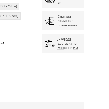
ан
US 7 - 24см)
US 10 - 27см)
Сначала
примерь -
потом плати
Быстрая
ный
доставка по
Москве и МО
А