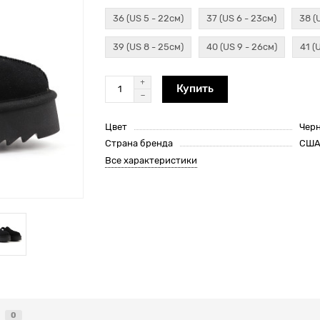
36 (US 5 - 22см)
37 (US 6 - 23см)
38 (
39 (US 8 - 25см)
40 (US 9 - 26см)
41 (
Купить
Цвет
Чер
Страна бренда
СШ
Все характеристики
0