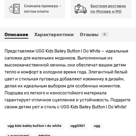
Сначала примерь -
Быстрая доставка
потом плати
по Москве и МО
Описание
Характеристики
Отзывы
0
Представляем UGG Kids Bailey Button I Do White — идеальные
сапожки для маленьких модников. Выполненные из
высококачественной овчины, они обеспечат вашим детям
тепло и комфорт в холодное время года. Элегантный белый
цвет и стильная пуговица добавляют изюминку в дизайн,
делая их идеальным выбором для особенных моментов.
Подошва из легкого и износостойкого материала
гарантирует отличное сцепление и устойчивость. Подарите
своим детям уют и стиль с UGG Kids Bailey Button I Do White!
ugg kids bailey button i do white
ugg0361
ugg
s pugovicami
detskie