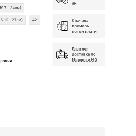
ан
US 7 - 24см)
US 10 - 27см)
42
Сначала
примерь -
потом плати
Быстрая
А
доставка по
Москве и МО
тралия