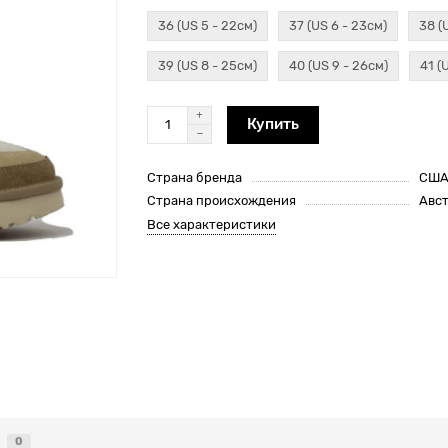
36 (US 5 - 22см)
37 (US 6 - 23см)
38 (
39 (US 8 - 25см)
40 (US 9 - 26см)
41 (
Купить
Страна бренда
СШ
Страна происхождения
Авс
Все характеристики
0