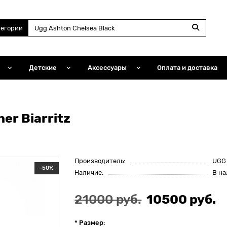
тегории
Детские
Аксессуары
Оплата и доставка
er Biarritz
Производитель:
UGG
-50%
Наличие:
В н
21000 руб.
10500 руб.
* Размер: