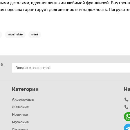
ьными деталями, вдохновленными любимой франшизой. Внутрення
чная подошва гарантирует долговечность и надежность. Погрузит
muzhskie
mini
на
Категории
Н
Аксессуары
Женские
Новинки
Мужские
Детские