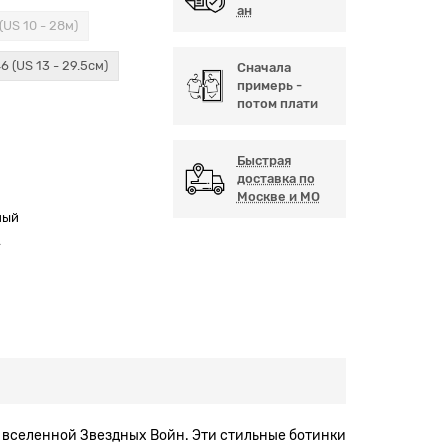
ан
(US 10 - 28м)
6 (US 13 - 29.5см)
Сначала
примерь -
потом плати
Быстрая
доставка по
Москве и МО
ный
А
ой вселенной Звездных Войн. Эти стильные ботинки