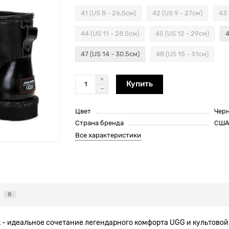
41 (US 8 - 26,5см)
42 (US 9 - 27см)
43 
44 (US 11 - 28.5см)
45 (US 12 - 29см)
4
47 (US 14 - 30.5см)
48 (US 15 - 31см)
Купить
Цвет
Чер
Страна бренда
СШ
Все характеристики
0
ack - идеальное сочетание легендарного комфорта UGG и культов