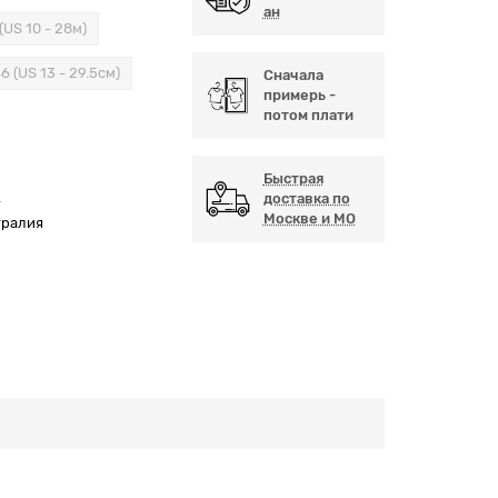
ан
(US 10 - 28м)
6 (US 13 - 29.5см)
Сначала
примерь -
потом плати
Быстрая
А
доставка по
Москве и МО
тралия