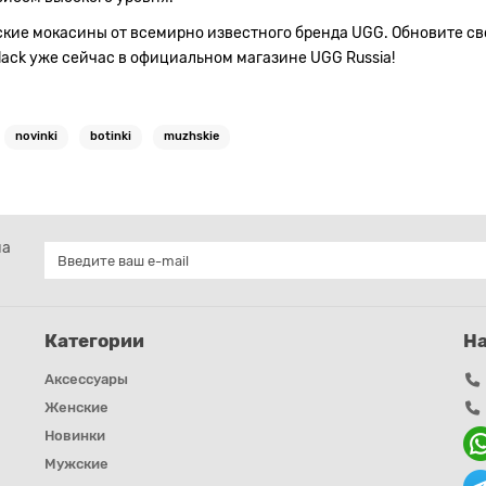
кие мокасины от всемирно известного бренда UGG. Обновите сво
lack уже сейчас в официальном магазине UGG Russia!
novinki
botinki
muzhskie
на
Категории
Н
Аксессуары
Женские
Новинки
Мужские