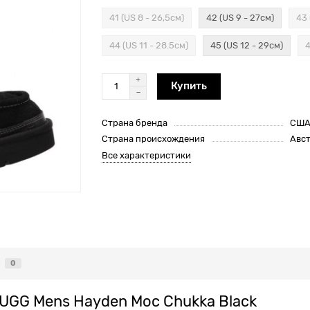
41 (US 8 - 26,5см)
42 (US 9 - 27см)
43 
44 (US 11 - 28.5см)
45 (US 12 - 29см)
4
Купить
Страна бренда
СШ
Страна происхождения
Авс
Все характеристики
0
 UGG Mens Hayden Moc Chukka Black