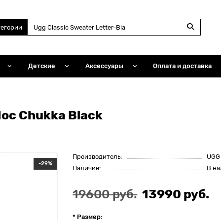
тегории
Детские
Аксессуары
Оплата и доставка
oc Chukka Black
Производитель:
UGG
-29%
Наличие:
В н
19600 руб.
13990 руб.
* Размер: