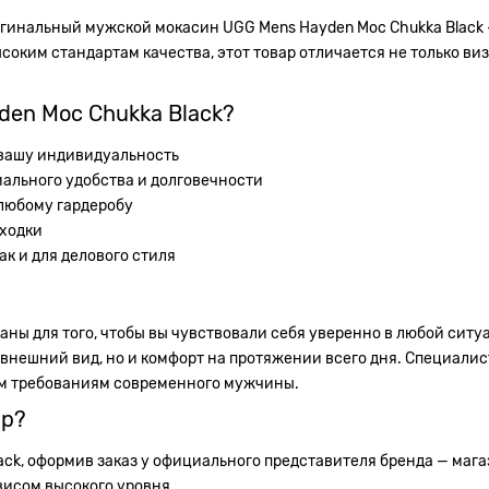
игинальный мужской мокасин UGG Mens Hayden Moc Chukka Black 
оким стандартам качества, этот товар отличается не только ви
den Moc Chukka Black?
 вашу индивидуальность
ального удобства и долговечности
любому гардеробу
оходки
ак и для делового стиля
аны для того, чтобы вы чувствовали себя уверенно в любой сит
 внешний вид, но и комфорт на протяжении всего дня. Специал
всем требованиям современного мужчины.
ар?
ck, оформив заказ у официального представителя бренда — магаз
висом высокого уровня.