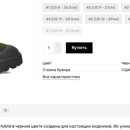
41 (US 8 - 26,5см)
42 (US 9 - 27см)
43 
44 (US 11 - 28.5см)
45 (US 12 - 29см)
4
47 (US 14 - 30.5см)
Купить
Цвет
Чер
Страна бренда
СШ
Все характеристики
0
ybrid в черном цвете созданы для настоящих модников. Их уник