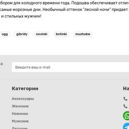
ором для холодного времени года. Подошва обеспечивает отлич
 самые морозные дни. Необычный оттенок "лесной ночи" придает
х и стильных мужчин!
ugg
gibridy
novinki
botinki
muzhskie
на
Категории
Н
Аксессуары
Женские
Новинки
Мужские
Детские