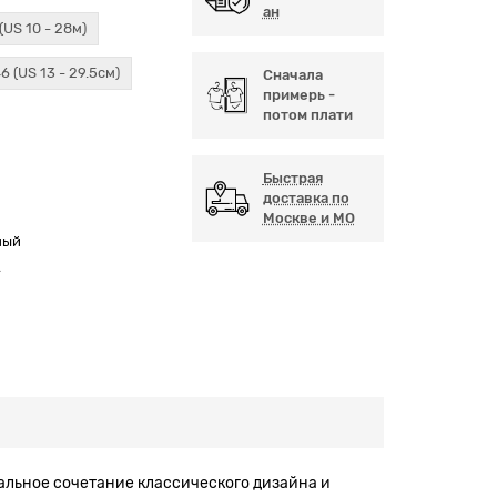
ан
(US 10 - 28м)
6 (US 13 - 29.5см)
Сначала
примерь -
потом плати
Быстрая
доставка по
Москве и МО
ный
А
альное сочетание классического дизайна и