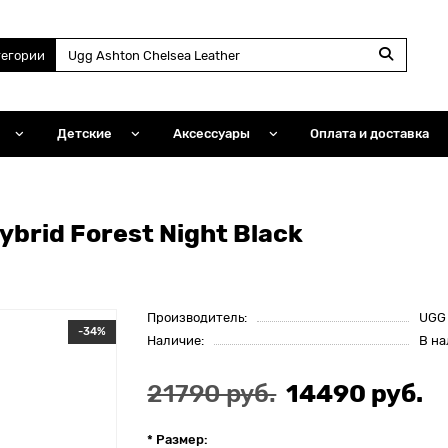
тегории
Детские
Аксессуары
Оплата и доставка
brid Forest Night Black
Производитель:
UGG
-34%
Наличие:
В н
21790 руб.
14490 руб.
* Размер: