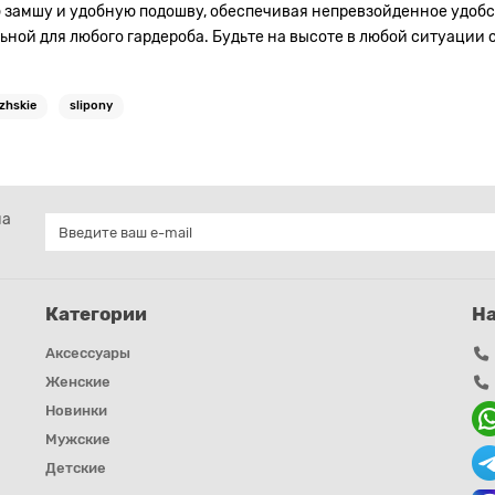
ю замшу и удобную подошву, обеспечивая непревзойденное удобс
ой для любого гардероба. Будьте на высоте в любой ситуации с UG
zhskie
slipony
на
Категории
Н
Аксессуары
Женские
Новинки
Мужские
Детские