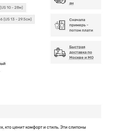
ан
(US 10 - 28м)
6 (US 13 - 29.5см)
Сначала
примерь -
потом плати
Быстрая
доставка по
Москве и МО
ный
А
х, кто ценит комфорт и стиль. Эти слипоны