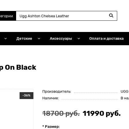
тегории
Детские
Аксессуары
Оплата и доставка
p On Black
Производитель:
UGG
-36%
Наличие:
В н
18700 руб.
11990 руб.
* Размер: