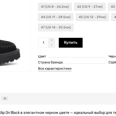
41 (US 8 - 26,5см)
42 (US 9 - 27см)
43 
44 (US 11 - 28.5см)
45 (US 12 - 29см)
4
47 (US 14 - 30.5см)
Купить
Цвет
Чер
Страна бренда
СШ
Все характеристики
0
ip On Black в элегантном черном цвете — идеальный выбор для те