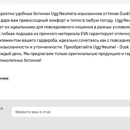
оятно удобные ботинки Ugg Neumel в изысканном оттенке Dusk!
даря вам превосходный комфорт и тепло в любую погоду. Ugg Ne
т их идеальными для повседневного ношения в разных условиях.
и гибкая подошва из прочного материала EVA гарантирует отлич
лементом вашего гардероба, идеально сочетаясь как с повседнев
 изысканности и утонченности. Приобретайте Ugg Neumel - Dus
ждый день. Мы предлагаем только оригинальную продукцию и га
ликолепных ботинок!
nskie
на