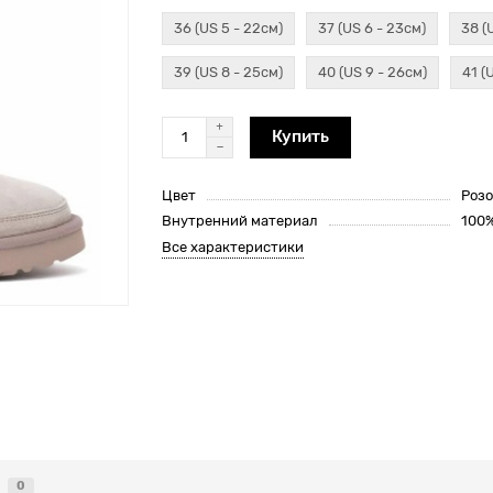
36 (US 5 - 22см)
37 (US 6 - 23см)
38 (
39 (US 8 - 25см)
40 (US 9 - 26см)
41 (
Купить
Цвет
Роз
Внутренний материал
100
Все характеристики
0