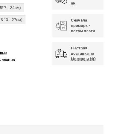
ан
US 7 - 24см)
US 10 - 27см)
Сначала
примерь -
потом плати
Быстрая
овый
доставка по
Москве и МО
% овчина