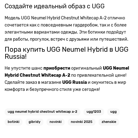
Создайте идеальный образ с UGG
Модель UGG Neumel Hybrid Chestnut Whitecap А-2 отлично
сочетается как с повседневным гардеробом, так и с более
элегантными вариантами одежды. Эти ботинки подойдут
для работы, прогулок, встреч с друзьями или путешествий.
Пора купить UGG Neumel Hybrid в UGG
Russia!
Не упустите шанс
приобрести
оригинальный
UGG Neumel
Hybrid Chestnut Whitecap А-2
по привлекательной цене!
Сделайте заказ в магазине
UGG Russia
и окунитесь в мир
комфорта и безупречного стиля уже сегодня!
ugg neumel hybrid chestnut whitecap a-2
ugg1203
ugg
botinki
gibridy
novinki
novinki 2025
zhenskie