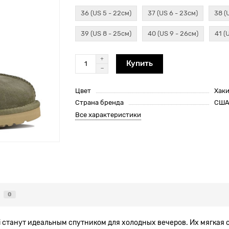
36 (US 5 - 22см)
37 (US 6 - 23см)
38 (
39 (US 8 - 25см)
40 (US 9 - 26см)
41 (
Купить
Цвет
Хак
Страна бренда
СШ
Все характеристики
0
i станут идеальным спутником для холодных вечеров. Их мягкая о