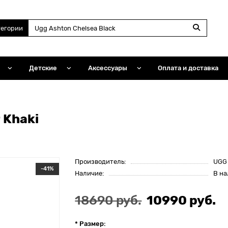
тегории
Детские
Аксессуары
Оплата и доставка
 Khaki
Производитель:
UGG
-41%
Наличие:
В н
18690 руб.
10990 руб.
* Размер: