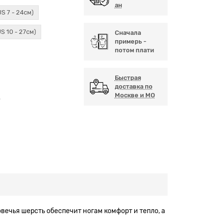
ан
US 7 - 24см)
US 10 - 27см)
Сначала
примерь -
потом плати
Быстрая
и
доставка по
Москве и МО
А
вечья шерсть обеспечит ногам комфорт и тепло, а