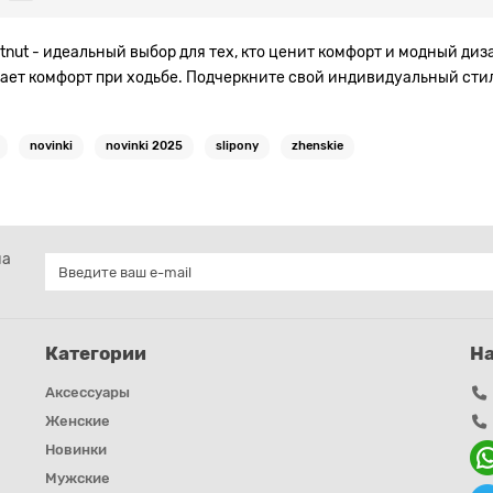
tnut - идеальный выбор для тех, кто ценит комфорт и модный ди
вает комфорт при ходьбе. Подчеркните свой индивидуальный сти
novinki
novinki 2025
slipony
zhenskie
на
Категории
Н
Аксессуары
Женские
Новинки
Мужские