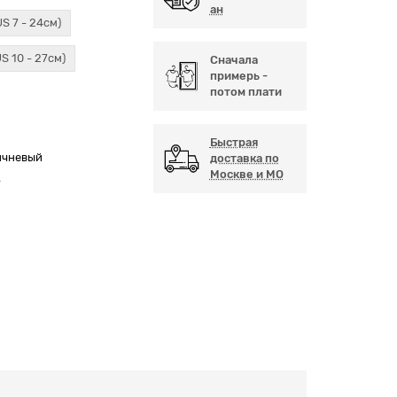
ан
US 7 - 24см)
US 10 - 27см)
Сначала
примерь -
потом плати
Быстрая
ичневый
доставка по
Москве и МО
А