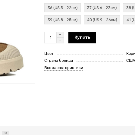
36 (US 5 - 22см)
37 (US 6 - 23см)
38 (
39 (US 8 - 25см)
40 (US 9 - 26см)
41 (
Купить
Цвет
Кор
Страна бренда
СШ
Все характеристики
0