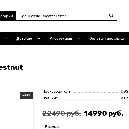
тегории
Детские
Аксессуары
Оплата и доставка
estnut
Производитель:
UGG
-33%
Наличие:
В н
22490 руб.
14990 руб.
* Размер: